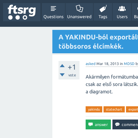
Questions
Unanswered
Tags
Users
B
A YAKINDU-ból exportált
többsoros élcímkék.
asked
Mar 18, 2013
in
MDSD
b
+1
vote
Akármilyen formátumba 
csak az első sora látszi
a diagramot.
yakindu
statechart
expor