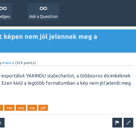
adges
Ask a Question
 képen nem jól jelennek meg a
y
mvince
(
324
points)
exportálok YAKINDU statechartot, a többsoros élcímkéknek
k. Ezen kívül a legtöbb formátumban a kép nem jól jeleníti meg
t
kép
png
svg
pdf