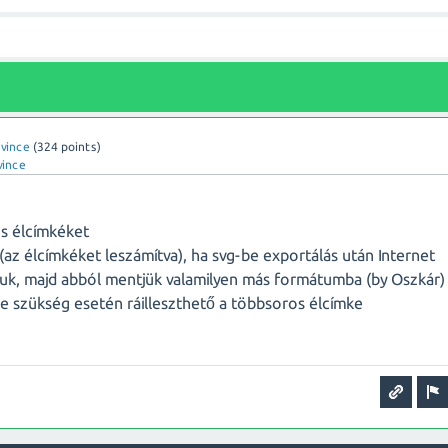
vince
(
324
points)
ince
os élcímkéket
g (az élcímkéket leszámítva), ha svg-be exportálás után Internet
tjuk, majd abból mentjük valamilyen más formátumba (by Oszkár)
re szükség esetén ráilleszthető a többsoros élcímke