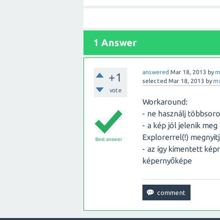
1 Answer
answered
Mar 18, 2013
by
m
+1
selected
Mar 18, 2013
by
mv
vote
Workaround:
- ne használj többsor
- a kép jól jelenik me
Explorerrel(!) megnyi
Best answer
- az így kimentett kép
képernyőképe