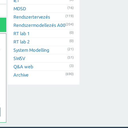
IET
(16)
MDSD
(119)
Rendszertervezés
(204)
Rendszermodellezés A00
(0)
RT lab 1
(0)
RT lab 2
(21)
System Modelling
(51)
SWSV
(3)
Q&A web
(690)
Archive