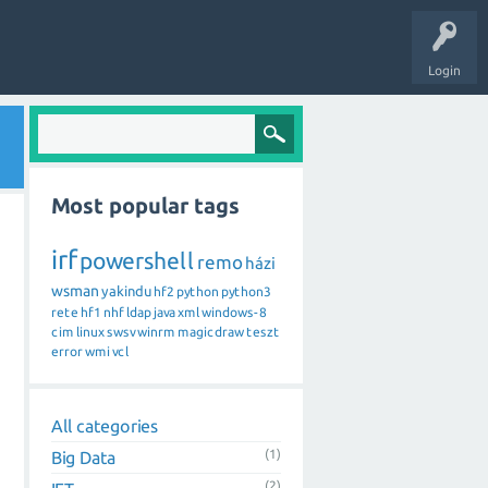
Login
Most popular tags
irf
powershell
remo
házi
wsman
yakindu
hf2
python
python3
rete
hf1
nhf
ldap
java
xml
windows-8
cim
linux
swsv
winrm
magicdraw
teszt
error
wmi
vcl
All categories
(1)
Big Data
(2)