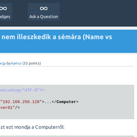
adges
Ask a Question
t nem illeszkedik a sémára (Name vs
árgy
by
kamui
(
33
points)
 encoding="UTF-8"?>
=
"192.168.250.128"
>
...
</
Computer
>
rver01"
/>
zt ezt mondja a Computerről: