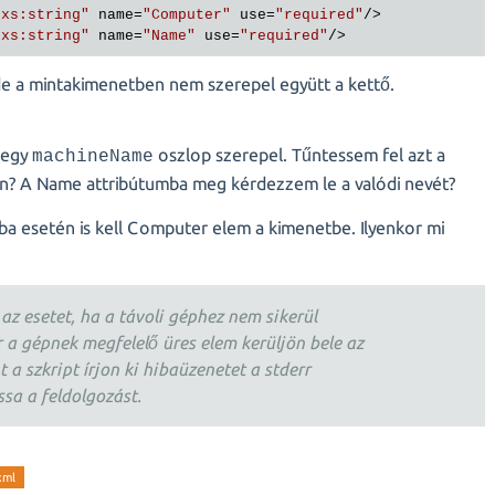
"xs:string"
name
=
"Computer"
use
=
"required"
/>
"xs:string"
name
=
"Name"
use
=
"required"
/>
de a mintakimenetben nem szerepel együtt a kettő.
 egy
oszlop szerepel. Tűntessem fel azt a
machineName
? A Name attribútumba meg kérdezzem le a valódi nevét?
hiba esetén is kell Computer elem a kimenetbe. Ilyenkor mi
t az esetet, ha a távoli géphez nem sikerül
r a gépnek megfelelő üres elem kerüljön bele az
 a szkript írjon ki hibaüzenetet a stderr
ssa a feldolgozást.
xml