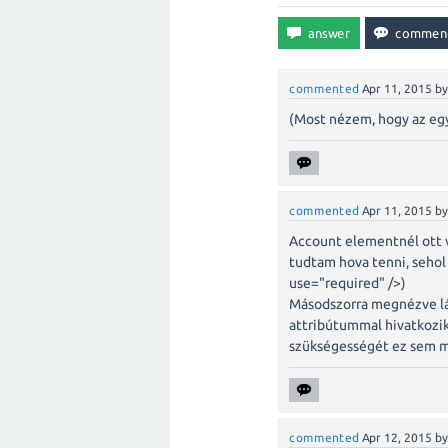
commented
Apr 11, 2015
b
(Most nézem, hogy az egy
commented
Apr 11, 2015
b
Account elementnél ott 
tudtam hova tenni, sehol
use="required" />)
Másodszorra megnézve lát
attribútummal hivatkozik
szükségességét ez sem m
commented
Apr 12, 2015
b