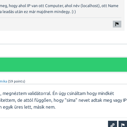
meg, hogy ahol IP van ott Computer, ahol név (localhost), ott Name
 a leadás után ez már majdnem mindegy. :) )
mika
(
59
points)
z, megnéztem validátorral. Én úgy csináltam hogy mindkét
ítettem, de attól függően, hogy "sima" nevet adtak meg vagy IP
n egyik üres lett, másik nem.