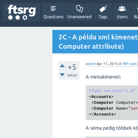
Questions
Unanswered
Tags
Users
B
2C - A példa xml kimene
Computer attribute)
asked
Apr 11, 2015
in
IRF tant
+5
votes
A mintakimenet:
<?xml version="1.0"
<
Accounts
>
<
Computer
Computer
<
Computer
Name
=
"se
</
Accounts
>
A séma pedig többek kö