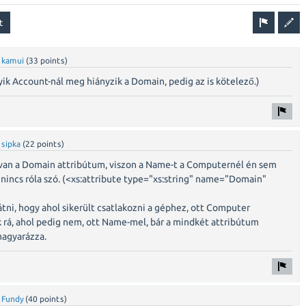
y
kamui
(
33
points)
ik Account-nál meg hiányzik a Domain, pedig az is kötelező.)
y
sipka
(
22
points)
van a Domain attribútum, viszon a Name-t a Computernél én sem
 nincs róla szó. (<xs:attribute type="xs:string" name="Domain"
ni, hogy ahol sikerült csatlakozni a géphez, ott Computer
 rá, ahol pedig nem, ott Name-mel, bár a mindkét attribútum
agyarázza.
y
Fundy
(
40
points)