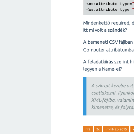
<
xs:attribute
type
=
<
xs:attribute
type
=
Mindenkettő required, 
Itt mi volt a szándék?
A bemeneti CSV fájlban
Computer attribútumban
A feladatkiírás szerint 
legyen a Name-el?
A szkript kezelje az
csatlakozni. Ilyenko
XML-fájlba, valamint
kimenetre, és folyta
hf2
2c
irf-hf-2c-2015