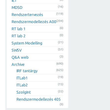
IET
(16)
MDSD
(119)
Rendszertervezés
(204)
Rendszermodellezés A00
(0)
RT lab 1
(0)
RT lab 2
(21)
System Modelling
(51)
SWSV
(3)
Q&A web
(690)
Archive
(625)
IRF tantárgy
(19)
ITLab1
(15)
ITLab2
(22)
SzolgInt
Rendszermodellezés 405
(9)