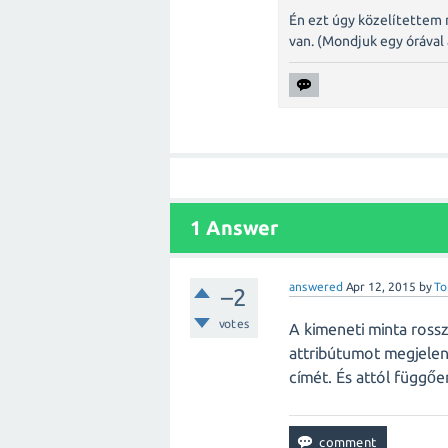
Én ezt úgy közelítettem 
van. (Mondjuk egy órával
1 Answer
answered
Apr 12, 2015
by
To
–2
votes
A kimeneti minta ross
attribútumot megjelen
címét. És attól függőe