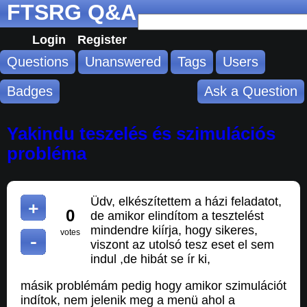
FTSRG Q&A
Login
Register
Questions
Unanswered
Tags
Users
Badges
Ask a Question
Yakindu teszelés és szimulációs
probléma
Üdv, elkészítettem a házi feladatot,
0
de amikor elindítom a tesztelést
mindendre kiírja, hogy sikeres,
votes
viszont az utolsó tesz eset el sem
indul ,de hibát se ír ki,
másik problémám pedig hogy amikor szimulációt
indítok, nem jelenik meg a menü ahol a