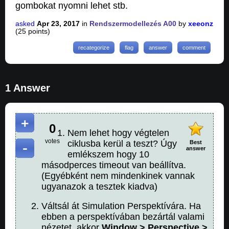
gombokat nyomni lehet stb.
asked
Apr 23, 2017
in
Rendszermodellezés A00
by
xeeonz
(
25
points)
1 Answer
0
Nem lehet hogy végtelen
votes
ciklusba kerül a teszt? Úgy
Best
answer
emlékszem hogy 10
másodperces timeout van beállítva.
(Egyébként nem mindenkinek vannak
ugyanazok a tesztek kiadva)
Váltsál át Simulation Perspektívára. Ha
ebben a perspektívában bezártál valami
nézetet, akkor
Window > Perspective >