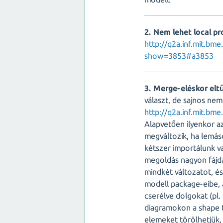
2. Nem lehet local p
http://q2a.inf.mit.b
show=3853#a3853
3. Merge-eléskor elt
választ, de sajnos nem
http://q2a.inf.mit.bme
Alapvetően ilyenkor a
megváltozik, ha lemáso
kétszer importálunk va
megoldás nagyon fájdal
mindkét változatot, é
modell package-eibe, 
cserélve dolgokat (pl. 
diagramokon a shape ta
elemeket törölhetjük,