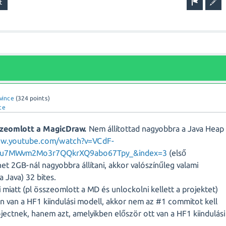
vince
(
324
points)
ce
szeomlott a MagicDraw.
Nem állítottad nagyobbra a Java Heap
ww.youtube.com/watch?v=VCdF-
Yu7MWvm2Mo3r7QQkrXQ9abo67Tpy_&index=3
(első
t 2GB-nál nagyobbra állítani, akkor valószínűleg valami
a Java) 32 bites.
 miatt (pl összeomlott a MD és unlockolni kellett a projektet)
 van a HF1 kiindulási modell, akkor nem az #1 commitot kell
ectnek, hanem azt, amelyikben először ott van a HF1 kiindulási