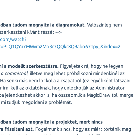
ódban tudom megnyitni a diagramokat.
Valószínleg nem
szerkeszteni kívánt részét -->
.com/watch?
t=PLQ1QYu7MWvm2Mo3r7QQkrXQ9abo67Tpy_&index=2
i a modellt szerkesztésre.
Figyeljetek rá, hogy ne legyen
 a commitnál
, illetve meg lehet próbálkozni mindenkinél az
Ha senki más nem lockolja a csapatból (ez egyébként látszani
r írni kell az oktatóknak, hogy unlockolják az Administrator
iba jelentkezhet akkor is, ha összeomlik a MagicDraw (pl. merge
k mi tudjuk megoldani a problémát.
dban tudom megnyitni a projektet, mert nincs
 frissíteni azt.
Fogalmunk sincs, hogy ez miért történik meg