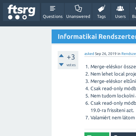
Questions
Unanswered
Tags
Users
B
Informatikai Rendszert
asked
Sep 26, 2019
in
Rendsze
+3
votes
Merge-eléskor össze
Nem lehet local proj
Merge-eléskor eltűni
Csak read-only módb
Nem tudom lockolni a
Csak read-only módb
19.0-ra frissíteni azt.
Valamiért nem látom 