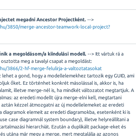
rojectet megadni Ancestor Projectként.
-->
me.hu/3850/merge-ancestor-teamwork-local-project?
űnik a megoldásom/a kiindulási modell.
--> Itt vártuk rá a
 osztotta meg a tavalyi csapat a megoldást:
.hu/3866/2-hf-merge-felulirja-a-valtoztatasokat
z lehet a gond, hogy a modellelemekhez tartozik egy GUID, ami
ljuk őket. Ez történhet konkrét másolással is, akkor is, ha
lamit, illetve merge-nél is, ha mindkét változatot megtartjuk. A
mas: az eredeti modellt újra merge-elni kell, megtartani
s aztán kézzel átmozgatni az új modellelemeket az eredeti
a diagramok elemeit az eredeti diagramokba, esetenként ki is
use case diagramnál system boundary), illetve helyreállítani a
rtalmazási hierarchiát. Ezután a duplikált package-eket és
 és utána már megy a merge, mert megtalálja az azonos