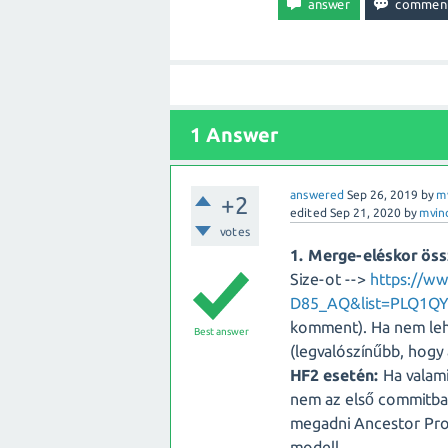
1 Answer
answered
Sep 26, 2019
by
m
+2
edited
Sep 21, 2020
by
mvin
votes
1. Merge-eléskor ös
Size-ot -->
https://w
D85_AQ&list=PLQ1Q
komment). Ha nem lehe
Best answer
(legvalószínűbb, hogy 
HF2 esetén:
Ha valami
nem az első commitban
megadni Ancestor Proj
modell.