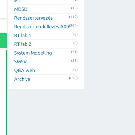
IET
(16)
MDSD
(119)
Rendszertervezés
(204)
Rendszermodellezés A00
(0)
RT lab 1
(0)
RT lab 2
(21)
System Modelling
(51)
SWSV
(3)
Q&A web
(690)
Archive