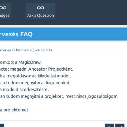
adges
Ask a Question
ervezés FAQ
rtervezés
by
mvince
(
324
points)
omlott a MagicDraw.
ectet megadni Ancestor Projectként.
k a megoldásom/a kiindulási modell.
an tudom megnyitni a diagramokat.
 modellt szerkesztésre.
an tudom megnyitni a projektet, mert nincs jogosultságom
a projektemet.