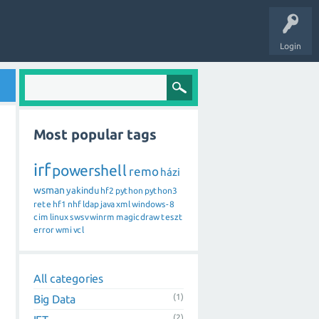
Login
Most popular tags
irf
powershell
remo
házi
wsman
yakindu
hf2
python
python3
rete
hf1
nhf
ldap
java
xml
windows-8
cim
linux
swsv
winrm
magicdraw
teszt
error
wmi
vcl
All categories
(1)
Big Data
(2)