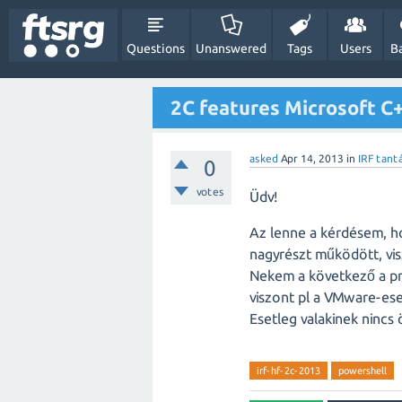
Questions
Unanswered
Tags
Users
B
2C features Microsoft C+
asked
Apr 14, 2013
in
IRF tant
0
votes
Üdv!
Az lenne a kérdésem, ho
nagyrészt működött, vis
Nekem a következő a p
viszont pl a VMware-ese
Esetleg valakinek nincs
irf-hf-2c-2013
powershell