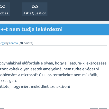
adges
Ask a Question
+-t nem tudja lekérdezni
árgy
by
abarta
(
78
points)
gy valakinél előfordult-e olyan, hogy a Feature-k lekérdezése
zont voltak olyan esetek amelyeknél nem tudta elvégezni.
roblémám: a microsoft C++-os termékekre nem működik,
kkel igen.
 ötlete, hogy miért működhet szelektíven?