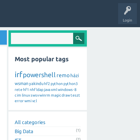
Login
Most popular tags
irf
powershell
remo
házi
wsman
yakindu
hf2
python
python3
rete
hf1
nhf
ldap
java
xml
windows-8
cim
linux
swsv
winrm
magicdraw
teszt
error
wmi
vcl
All categories
(1)
Big Data
(2)