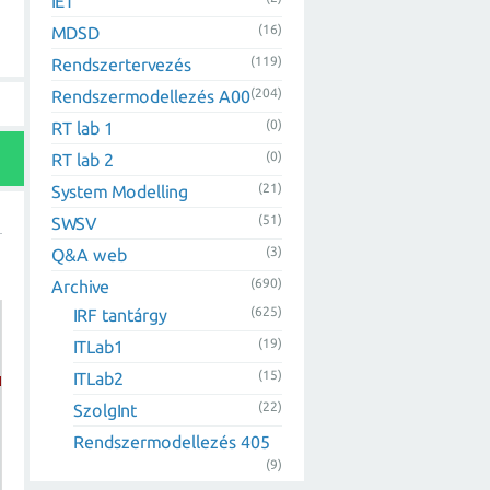
IET
(16)
MDSD
(119)
Rendszertervezés
(204)
Rendszermodellezés A00
(0)
RT lab 1
(0)
RT lab 2
(21)
System Modelling
(51)
SWSV
(3)
Q&A web
(690)
Archive
(625)
IRF tantárgy
(19)
ITLab1
(15)
ITLab2
161"
Version
=
"9.0.30729.6161"
>
(22)
SzolgInt
Rendszermodellezés 405
(9)