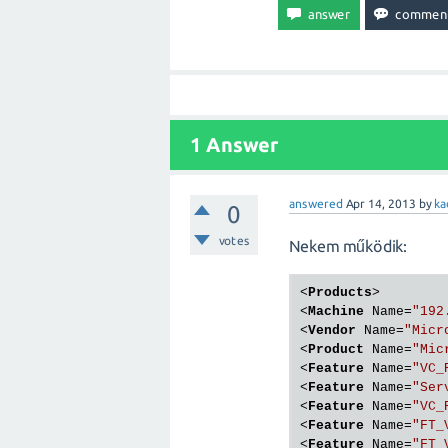
1 Answer
answered
Apr 14, 2013
by
ka
0
votes
Nekem működik:
<
Products
>
<
Machine
Name
=
"192
<
Vendor
Name
=
"Micr
<
Product
Name
=
"Mic
<
Feature
Name
=
"VC_
<
Feature
Name
=
"Ser
<
Feature
Name
=
"VC_
<
Feature
Name
=
"FT_
<
Feature
Name
=
"FT_