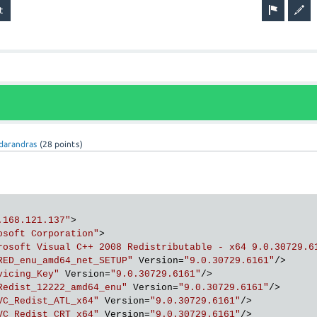
darandras
(
28
points)
.168.121.137"
>
osoft Corporation"
>
rosoft Visual C++ 2008 Redistributable - x64 9.0.30729.6
RED_enu_amd64_net_SETUP"
Version
=
"9.0.30729.6161"
/>
vicing_Key"
Version
=
"9.0.30729.6161"
/>
Redist_12222_amd64_enu"
Version
=
"9.0.30729.6161"
/>
VC_Redist_ATL_x64"
Version
=
"9.0.30729.6161"
/>
VC_Redist_CRT_x64"
Version
=
"9.0.30729.6161"
/>