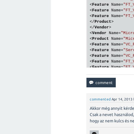
<
Feature
Name
=
"FT_
<
Feature
Name
=
"FT_
<
Feature
Name
=
"FT_
</
Product
>
</
Vendor
>
<
Vendor
Name
=
"Micr
<
Product
Name
=
"Mic
<
Feature
Name
=
"VC_
<
Feature
Name
=
"Ser
<
Feature
Name
=
"VC_
<
Feature
Name
=
"FT_
<
Feature
Name
=
"FT_
<
Feature
Name
=
"FT_
<
Feature
Name
=
"FT_
<
Feature
Name
=
"FT_
</
Product
>
</
Vendor
>
commented
Apr 14, 2013
</
Machine
>
</
Products
>
Akkor még annyit kérde
Csak a nevet használod,
hogy az nem kulcs és ne