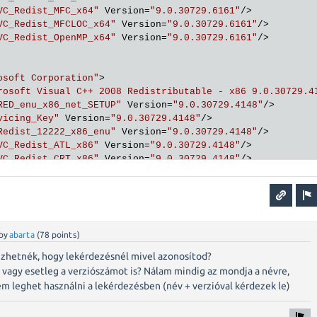
VC_Redist_MFC_x64"
Version
=
"9.0.30729.6161"
/>
VC_Redist_MFCLOC_x64"
Version
=
"9.0.30729.6161"
/>
VC_Redist_OpenMP_x64"
Version
=
"9.0.30729.6161"
/>
osoft Corporation"
>
rosoft Visual C++ 2008 Redistributable - x86 9.0.30729.4
RED_enu_x86_net_SETUP"
Version
=
"9.0.30729.4148"
/>
vicing_Key"
Version
=
"9.0.30729.4148"
/>
Redist_12222_x86_enu"
Version
=
"9.0.30729.4148"
/>
VC_Redist_ATL_x86"
Version
=
"9.0.30729.4148"
/>
VC_Redist_CRT_x86"
Version
=
"9.0.30729.4148"
/>
VC_Redist_MFC_x86"
Version
=
"9.0.30729.4148"
/>
VC_Redist_MFCLOC_x86"
Version
=
"9.0.30729.4148"
/>
VC_Redist_OpenMP_x86"
Version
=
"9.0.30729.4148"
/>
by
abarta
(
78
points)
zhetnék, hogy lekérdezésnél mivel azonosítod?
 vagy esetleg a verziószámot is? Nálam mindig az mondja a névre,
m leghet használni a lekérdezésben (név + verzióval kérdezek le)