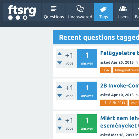
Questions
Unanswered
Tags
Users
B
Recent questions tagge
Felügyeletre t
+1
1
asked
Apr 25, 2013
in
vote
answer
java
felügyeletre-te
2B Invoke-Co
+1
1
asked
Apr 10, 2013
in
vote
answer
irf-hf-2b-2013
esem
Miért nem leh
+1
1
eseményeket t
vote
answer
asked
Mar 18, 2013
i