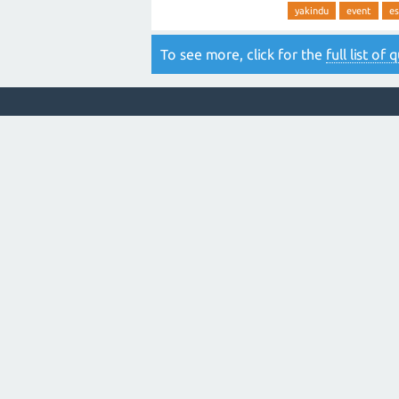
yakindu
event
e
To see more, click for the
full list of