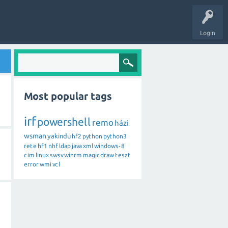
Login
Most popular tags
irf
powershell
remo
házi
wsman
yakindu
hf2
python
python3
rete
hf1
nhf
ldap
java
xml
windows-8
cim
linux
swsv
winrm
magicdraw
teszt
error
wmi
vcl