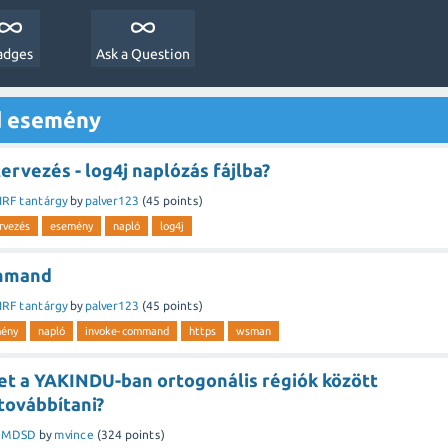
adges
Ask a Question
d esemény
ervezés - log4j naplózás fájlba?
IRF tantárgy
by
palver123
(
45
points)
rvezés
esemény
napló
log4j
mmand
IRF tantárgy
by
palver123
(
45
points)
ény
napló
invoke-command
https
wsman
et a YAKINDU-ban ortogonális régiók között
ovábbítani?
n
MDSD
by
mvince
(
324
points)