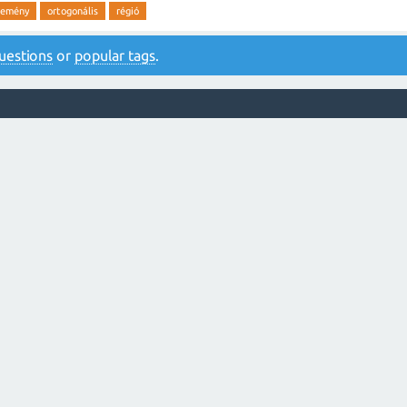
semény
ortogonális
régió
 questions
or
popular tags
.